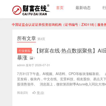
首页
最新动态
中国证监会认证证券投资咨询机构（证书编号：ZX0118) | 服务热线：
所有文章
第3页
【财富在线·热点数据聚焦】AI
行业资讯
暴涨
1
admin 发布于 2026-07-31
7月31日下午盘。AI视频、AI语料、CPO等板块涨幅靠前。
至发稿，板块内，中文在线、宏景科技、税友股份、易点天下
股强势涨停。 消息面上，微软第四财季Azure收入同比大增43
阅读(23)
赞 (
0
)