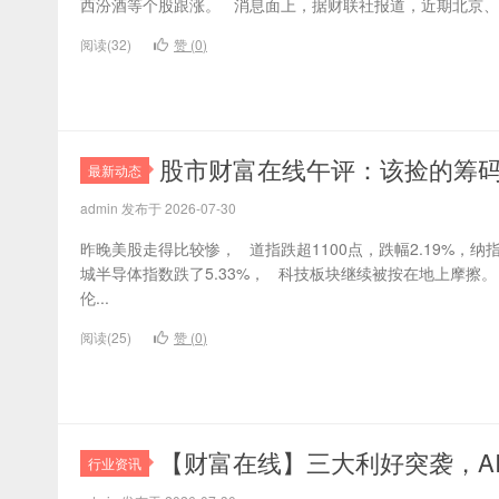
西汾酒等个股跟涨。 消息面上，据财联社报道，近期北京、上
阅读(32)
赞 (
0
)
股市财富在线午评：该捡的筹
最新动态
admin 发布于 2026-07-30
​昨晚美股走得比较惨， 道指跌超1100点，跌幅2.19%，纳指跌
城半导体指数跌了5.33%， 科技板块继续被按在地上摩擦
伦...
阅读(25)
赞 (
0
)
【财富在线】三大利好突袭，A
行业资讯