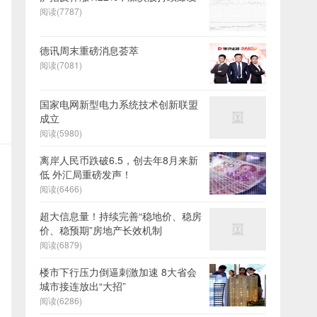
阅读(7787)
德讯周末重磅消息荟萃
阅读(7081)
国家电网新型电力系统技术创新联盟
成立
阅读(5980)
离岸人民币跌破6.5，创去年8月来新
低 外汇局重磅发声！
阅读(6466)
超大信息量！持续完善“稳地价、稳房
价、稳预期”房地产长效机制
阅读(6879)
楼市下行压力倒逼刺激加速 8大省会
城市接连放出“大招”
阅读(6286)