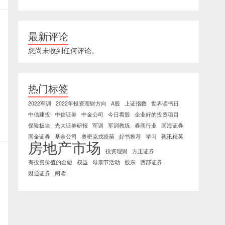
最新评论
您尚未收到任何评论。
热门标签
2022军训
2022年投资理财方向
A股
上证指数
世界读书日
中信建投
中信证券
中金公司
今日看股
企业好的投资项目
保险板块
光大证券研报
军训
军训教练
券商行业
国海证券
国金证券
基金公司
奥密克戎疫苗
好书推荐
学习
德讯精英
房地产市场
投资理财
方正证券
有投资价值的金融
权益
母亲节活动
股东
西部证券
财通证券
阅读