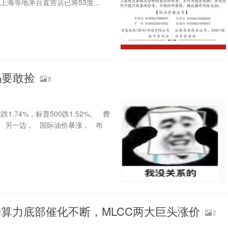
海等地茅台直营店已将53度...
码要敢捡
8
1.74%，标普500跌1.52%。 费
。 另一边， 国际油价暴涨， 布
I算力底部催化不断，MLCC两大巨头涨价
2