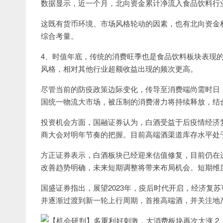
数据显示，近一个月，北向资金累计净流入食品饮料行业
这既有货币环境、市场风格轮动的因素，也有北向资金权
综合考量。
4、时值年底，传统的消费旺季也是食品饮料板块表现的
风格，相对其他行业超额收益出现的频次更高。
尽管当前的防疫政策边际变化，传导至消费端尚需时日
国统一物流大市场，被压制的消费潜力将持续释放，结
投资机会方面，国融证券认为，白酒受益于后疫情经济
商大会对明年节奏的把握。目前高端酒渠道库存水平处
方正证券表示，白酒板块已经迎来估值修复，目前仍在
改善趋势明确，未来短期调整将带来布局机会。短期维
国盛证券指出，展望2023年，疫后时代开启，经济复苏可
并逐渐过渡到新一轮上行周期，首推高端酒，并关注地