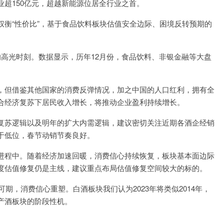
超150亿元，超越新能源位居全行业之首。
衡“性价比”，基于食品饮料板块估值安全边际、困境反转预期的
高光时刻。数据显示，历年12月份，食品饮料、非银金融等大盘
，但借鉴其他国家的消费反弹情况，加之中国的人口红利，拥有全
合经济复苏下居民收入增长，将推动企业盈利持续增长。
复苏逻辑以及明年的扩大内需逻辑，建议密切关注近期各酒企经销
于低位，春节动销节奏良好。
进程中。随着经济加速回暖，消费信心持续恢复，板块基本面边际
度估值修复仍是主线，建议重点布局估值修复空间较大的标的。
期，消费信心重塑。白酒板块我们认为2023年将类似2014年，
产酒板块的阶段性机。