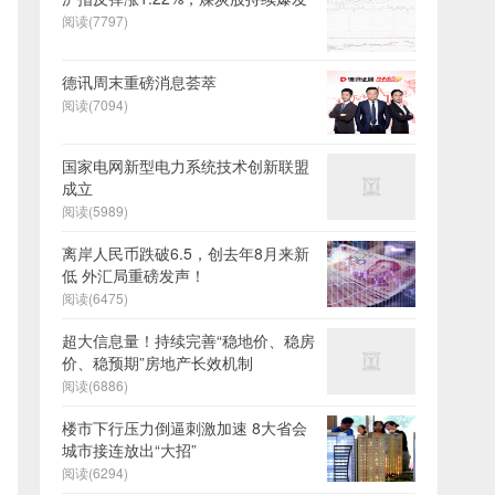
阅读(7797)
德讯周末重磅消息荟萃
阅读(7094)
国家电网新型电力系统技术创新联盟
成立
阅读(5989)
离岸人民币跌破6.5，创去年8月来新
低 外汇局重磅发声！
阅读(6475)
超大信息量！持续完善“稳地价、稳房
价、稳预期”房地产长效机制
阅读(6886)
楼市下行压力倒逼刺激加速 8大省会
城市接连放出“大招”
阅读(6294)