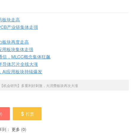
药板块走高
PCB产业链集体走强
力板块再度走高
应用板块集体走强
信，MLCC概念集体狂飙
半导体芯片全线大涨
，AI应用板块持续爆发
【机会研判】多重利好刺激，大消费板块再次大涨
0
)
打赏
享到：
更多
(
0
)