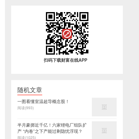
扫码下载财富在线APP
随机文章
一图看懂室温超导概念股！
阅读(993)
半月豪掷近千亿！六家锂电厂组队扩
产 “内卷”之下产能过剩隐忧浮现？
阅读(1025)