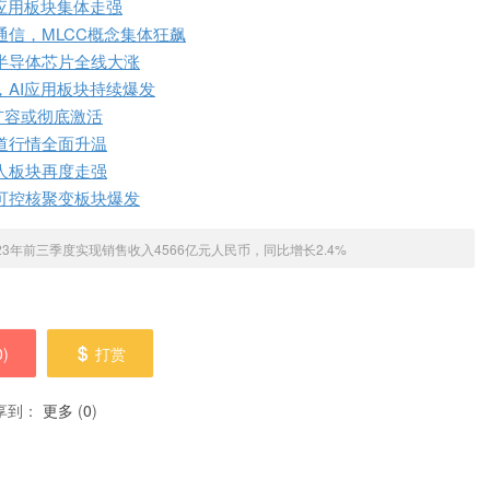
应用板块集体走强
信，MLCC概念集体狂飙
半导体芯片全线大涨
，AI应用板块持续爆发
扩容或彻底激活
道行情全面升温
人板块再度走强
可控核聚变板块爆发
23年前三季度实现销售收入4566亿元人民币，同比增长2.4%
0
)
打赏
享到：
更多
(
0
)