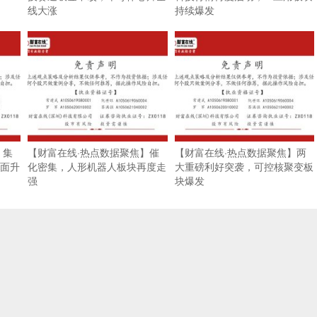
线大涨
持续爆发
】集
【财富在线·热点数据聚焦】催
【财富在线·热点数据聚焦】两
面升
化密集，人形机器人板块再度走
大重磅利好突袭，可控核聚变板
强
块爆发