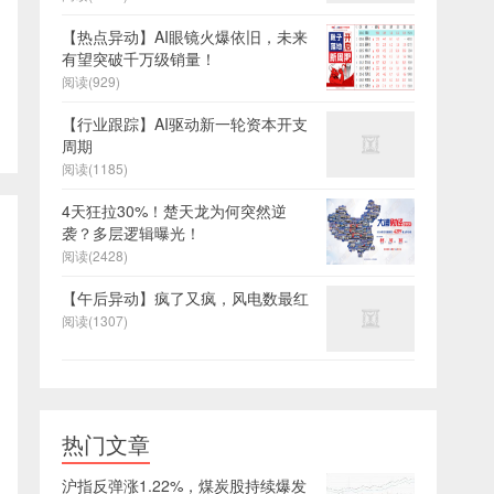
【热点异动】AI眼镜火爆依旧，未来
有望突破千万级销量！
阅读(929)
【行业跟踪】AI驱动新一轮资本开支
周期
阅读(1185)
4天狂拉30%！楚天龙为何突然逆
袭？多层逻辑曝光！
阅读(2428)
【午后异动】疯了又疯，风电数最红
阅读(1307)
热门文章
沪指反弹涨1.22%，煤炭股持续爆发