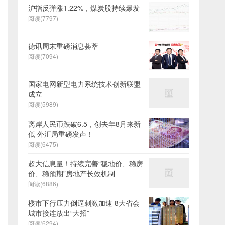
沪指反弹涨1.22%，煤炭股持续爆发
阅读(7797)
德讯周末重磅消息荟萃
阅读(7094)
国家电网新型电力系统技术创新联盟
成立
阅读(5989)
离岸人民币跌破6.5，创去年8月来新
低 外汇局重磅发声！
阅读(6475)
超大信息量！持续完善“稳地价、稳房
价、稳预期”房地产长效机制
阅读(6886)
楼市下行压力倒逼刺激加速 8大省会
城市接连放出“大招”
阅读(6294)