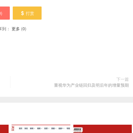
0
)
打赏
享到：
更多
(
0
)
下一篇
重视华为产业链回归及明后年的增量预期