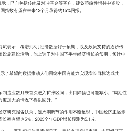
oe）表示，已向包括传统及对冲基金等客户，建议策略性增持中资股，
国指数有望在未来12个月录得约15%回报。
海斌表示，考虑到8月经济数据好于预期，以及政策支持的逐步传
础设施建设活动，他上调了对中国下半年经济增长的预期，预计中
这预示了希望的数据推动人们围绕中国有能力实现增长目标达成共
示制造业数月来首次进入扩张区间，出口降幅也可能减小。“周期性
力度加大的情况下得以回升。”
经济研究报告认为，逆周期调节的作用不断显现，中国经济正逐步
有望达5%，2023全年GDP增长预测为5.1%。
以来，一系列积极信号逐渐显现。目前各项数据表明，中国经济正