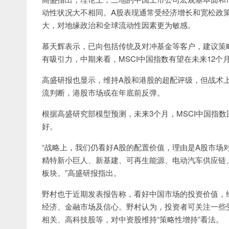
动性状况大不相同。A股表现通常受经济增长和宽松政
大，对地缘政治和全球流动性因素更为敏感。
慕天辉表示，已向包括传统及对冲基金等客户，建议策略性增持（
有吸引力，中期来看，MSCI中国指数有望在未来12个月
高盛研报也显示，维持A股和港股的超配评级，但战术
流判断，港股市场或在年底前反弹。
根据高盛研究部模型预测，未来3个月，MSCI中国指
好。
“战略上，我们仍看好A股的配置价值，理由是A股市场
精特新小巨人、新基建、可再生能源、电动汽车供应链
板块。”高盛研报指出。
野村也于近期发表报告称，看好中国市场的投资价值，
经济、金融市场及信心。野村认为，投资者可关注一些
相关、高科技股等，对中资股维持“策略性增持”看法。