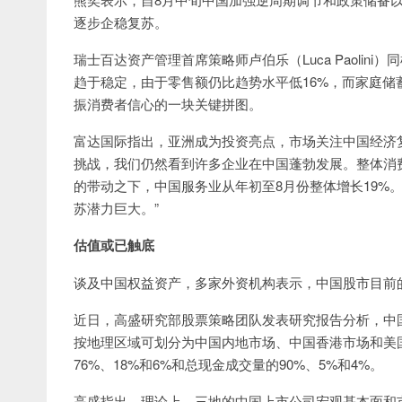
逐步企稳复苏。
瑞士百达资产管理首席策略师卢伯乐（Luca Paoli
趋于稳定，由于零售额仍比趋势水平低16%，而家庭储
振消费者信心的一块关键拼图。
富达国际指出，亚洲成为投资亮点，市场关注中国经济复苏。
挑战，我们仍然看到许多企业在中国蓬勃发展。整体消
的带动之下，中国服务业从年初至8月份整体增长19%
苏潜力巨大。”
估值或已触底
谈及中国权益资产，多家外资机构表示，中国股市目前
近日，高盛研究部股票策略团队发表研究报告分析，中国
按地理区域可划分为中国内地市场、中国香港市场和美
76%、18%和6%和总现金成交量的90%、5%和4%。
高盛指出，理论上，三地的中国上市公司宏观基本面和