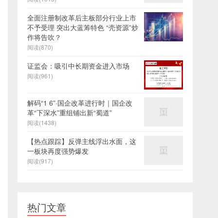
全面注册制改革后主板部分行业上市
不予受理 突出大蓝筹特色 “壳资源”炒
作将告吹？
阅读(870)
证监会：吸引中长期资金进入市场
阅读(961)
解码“1 6”·国企改革进行时｜​国企改
革“下深水”重组铺出新“蜀道”
阅读(1438)
【热点跟踪】反弹主线浮出水面，这
一板块再度强势爆发
阅读(917)
热门文章