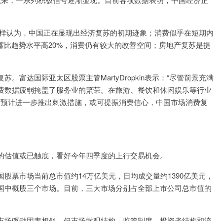
ni）同样认为，中国正在显现出经济复苏的初期迹象；消费似乎在短期内
蓄比趋势水平高20%，消费仍有较大的改善空间；房地产复苏是提
富达国际亚太区股票主管MartyDropkin表示：“尽管前景充满
费数据疲弱掩盖了服务业的繁荣。在旅游、餐饮和休闲娱乐等行业
。预计进一步推出刺激措施，或可提振消费信心，中国市场消费复
的估值或已触底，看好今年四季度的上行交易机会。
股票市场当前总市值约14万亿美元，日均成交量约1390亿美元，
国中概股三个市场。目前，三大市场分别占全部上市公司总市值的
市场驱动因素相似，但市场微观结构、监管制度、投资者结构和流