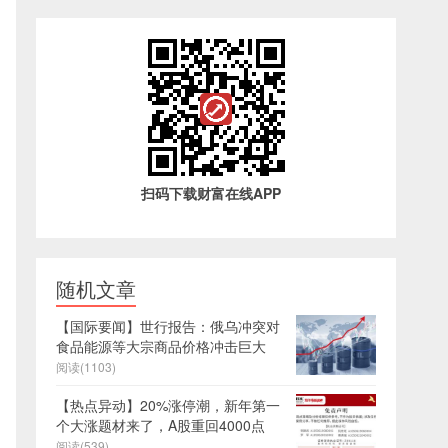
扫码下载财富在线APP
随机文章
【国际要闻】世行报告：俄乌冲突对
食品能源等大宗商品价格冲击巨大
阅读(1103)
【热点异动】20%涨停潮，新年第一
个大涨题材来了，A股重回4000点
阅读(539)