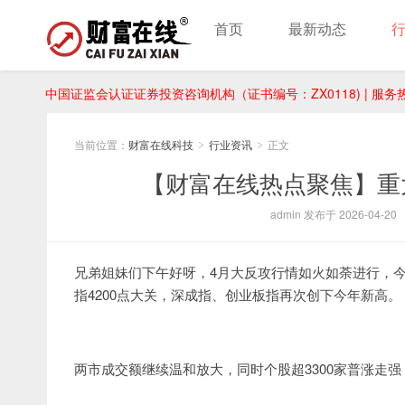
首页
最新动态
中国证监会认证证券投资咨询机构（证书编号：ZX0118) | 服务热线：
当前位置：
财富在线科技
行业资讯
正文
>
>
【财富在线热点聚焦】重
admin 发布于 2026-04-20
​兄弟姐妹们下午好呀，4月大反攻行情如火如荼进行，
指4200点大关，深成指、创业板指再次创下今年新高。
两市成交额继续温和放大，同时个股超3300家普涨走