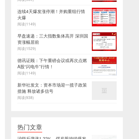
连续4天爆发涨停潮！并购重组行情
火爆
阅读(1149)
早盘速递：三大指数集体高开 深圳国
资涨幅居前
阅读(1529)
德讯证顾：下午重磅会议或再次点燃
A股“闪电牛”行情！
阅读(1149)
新华社发文：资本市场迎一揽子政策
措施 释放诸多信号
阅读(938)
热门文章
沪指反弹涨1.22%，煤炭股持续爆发