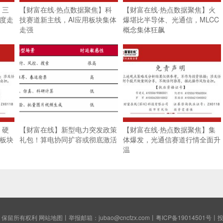
】三
【财富在线·热点数据聚焦】科
【财富在线·热点数据聚焦】火
再度走
技赛道新主线，AI应用板块集体
爆堪比半导体、光通信，MLCC
走强
概念集体狂飙
】硬
【财富在线】新型电力突发政策
【财富在线·热点数据聚焦】集
用板块
礼包！算电协同扩容或彻底激活
体爆发，光通信赛道行情全面升
温
保留所有权利
网站地图
丨举报邮箱：jubao@cncfzx.com丨
粤ICP备19014501号
丨