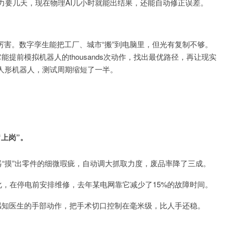
受力要几天，现在物理AI几小时就能出结果，还能自动修正误差。
厉害。数字孪生能把工厂、城市“搬”到电脑里，但光有复制不够。
能提前模拟机器人的thousands次动作，找出最优路径，再让现实
人形机器人，测试周期缩短了一半。
上岗”。
器“摸”出零件的细微瑕疵，自动调大抓取力度，废品率降了三成。
化，在停电前安排维修，去年某电网靠它减少了15%的故障时间。
能感知医生的手部动作，把手术切口控制在毫米级，比人手还稳。