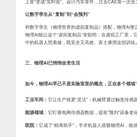
上算”变成“实时改”。设计汽车零件，过去CAE算一次
让数字孪生从“复制”到“会预判”
和数字孪生（物理世界的虚拟复制品）搭配，物理AI更
物理AI能让这个“虚拟复制品”变聪明：在虚拟工厂里，它
中的机器人照着做，既安全又高效。富士康用这招训练
三、物理AI已悄悄改变生活
如今，物理AI早已不是实验室里的概念，正在多个领域“
工业车间：
它让生产线更“灵活”：机械臂通过触觉传感
能源领域
：它盯着电网传感器数据，提前“预判”设备老
医院：
它成了“精准助手”，手术机器人搭载物理AI，