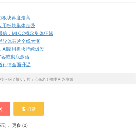
力板块再度走高
应用板块集体走强
信，MLCC概念集体狂飙
半导体芯片全线大涨
，AI应用板块持续爆发
扩容或彻底激活
道行情全面升温
科技
»
啥？快 0.3 秒 + 准毫米！物理 AI 双突破
0
)
打赏
享到：
更多
(
0
)