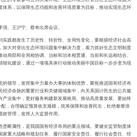
度体系，以保障生态功能和改善环境质量为目标，推动实现生态环
李强、王沪宁、蔡奇出席会议。
到实践都发生了历史性、转折性、全局性变化，要根据经济社会高
，加大对突出生态环境问题集中解决力度，着力抓好生态文明制度
推动局部和全局相协调、治标和治本相贯通、当前和长远相结合。
精细化建设，通过一项项具体行动推动美丽中国目标一步步变为现
党的领导，发挥集中力量办大事的体制优势，聚焦推进国有经济布
民经济命脉的重要行业和关键领域集中，向关系国计民生的公共服
兴产业集中，更好服务构建新发展格局、推动高质量发展。要始终
分配，合理确定预算收支规模，统筹保障和改善民生，杜绝奢靡浪
绩效管理，发挥人大监督作用。
然垄断属性，是我国国有经济布局的重点领域。要健全监管制度体
国家重大战略和规划任务、履行国家安全责任、履行社会责任、经