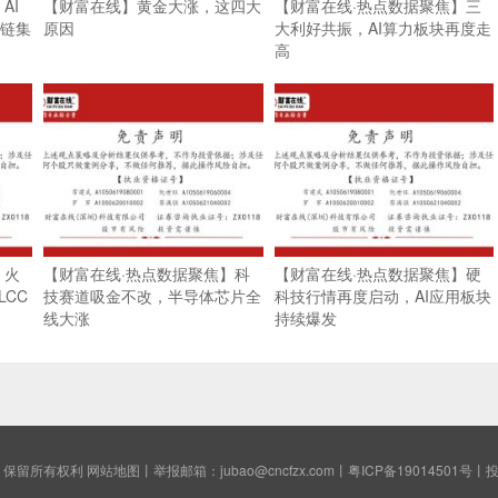
AI
【财富在线】黄金大涨，这四大
【财富在线·热点数据聚焦】三
业链集
原因
大利好共振，AI算力板块再度走
高
】火
【财富在线·热点数据聚焦】科
【财富在线·热点数据聚焦】硬
CC
技赛道吸金不改，半导体芯片全
科技行情再度启动，AI应用板块
线大涨
持续爆发
保留所有权利
网站地图
丨举报邮箱：jubao@cncfzx.com丨
粤ICP备19014501号
丨