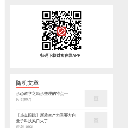
扫码下载财富在线APP
随机文章
形态教学之箱形整理的特点一
阅读(807)
【热点跟踪】新质生产力重要方向，
量子科技风口火了
阅读(1093)