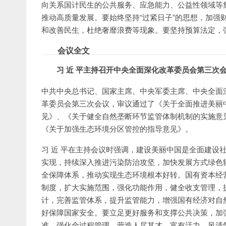
向关系国计民生的公共服务、应急能力、公益性领域等
推动高质量发展。要始终坚持“过紧日子”的思想，加强
和改善民生，杜绝奢靡浪费等现象。要坚持预算法定，
会议全文
习 近 平主持召开中央全面深化改革委员会第三次
中共中央总书记、国家主席、中央军委主席、中央全面深
革委员会第三次会议，审议通过了《关于全面推进美丽
见》、《关于健全自然垄断环节监管体制机制的实施意
《关于加强生态环境分区管控的指导意见》。
习 近 平在主持会议时强调，建设美丽中国是全面建设
实现，持续深入推进污染防治攻坚，加快发展方式绿色
全保障体系，推动实现生态环境根本好转。国有资本经
制度，扩大实施范围，强化功能作用，健全收支管理，
计，完善监管体系，提升监管能力，增强国有经济对自
好保障国家安全。要立足更好服务和支撑公共决策，加
准，强化全过程管理，营造人尽其才、富有活力、风清