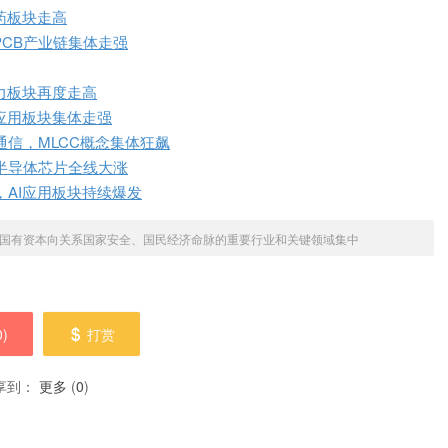
药板块走高
PCB产业链集体走强
力板块再度走高
应用板块集体走强
信，MLCC概念集体狂飙
半导体芯片全线大涨
，AI应用板块持续爆发
国有资本向关系国家安全、国民经济命脉的重要行业和关键领域集中
0
)
打赏
享到：
更多
(
0
)