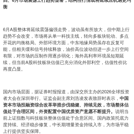
四、6月市场震荡上行趋势显著，结构性行情或将延续且机遇更均
衡
6月A股整体将延续震荡偏强走势，波动虽有所放大，但中期上行
趋势不会改变，市场将从单一科技主线，转向多板块轮动、多点
开花的均衡格局。外部环境方面，中东地缘局势虽存在反复可
能，但相关缓和信号持续释放，油价高位波动但进一步上行空间
有限，对市场的压制作用逐步弱化；海外高利率环境虽短期延
续，但当前A股科技板块估值已充分消化外部利空，估值性价比
再度凸显。
国内市场层面，据证券时报报道，由深交所主办的2026全球投资
者大会在深圳举行。证监会副主席刘浩凌发表致辞时表示，
中国
资本市场投融资综合改革举措步伐稳健、持续见效，市场整体估
值处于合理区间，外资配置中国优质资产意愿不断提升。
说明当
前上证指数与科技板块整体估值处于合意区间。国内政策托底力
度持续、经济稳步修复，中长期增量资金持续入市，为市场平稳
上行提供坚实保障。