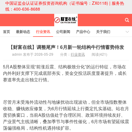
中国证监会认证证券投资咨询机构（证书编号：ZX0118) | 服务热
线：400-636-8688
首页
最新动态
行业资讯
公司新闻
产品中心
关于我们
财富论坛
【财富在线】调整尾声！6月新一轮结构牛行情蓄势待发
admin 发布于 2026-05-29
分类：
行业资讯
阅读(421)
财富在线科技
5月A股整体呈现“前涨后震、结构极致分化”的运行特征，市场在
内外利好支撑下完成底部夯实，资金交投活跃度显著提升，成长
赛道率先走出独立行情。
尽管月末受海外流动性与地缘扰动出现波动，但全市场指数整体
收稳、赚钱效应修复，为6月行情延续上行奠定扎实基础。站在月
度切换窗口，当前A股估值处于合理区间、政策环境持续友好、
产业景气主线清晰，叠加季节与事件性催化，6月市场有望延续震
荡偏强格局，结构性机遇持续扩容。