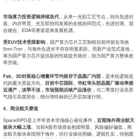
市场算力投资逻辑持续迭代
，从单一光刻工艺节点，转向先进封
装、内存带宽、光互联协同发展的全栈协同范式，先进封测、混
合键合、EDA等赛道迎来发展机遇。
受EUV技术受限影响
，国产算力芯片工艺制程目前停留在等效
5nm-7nm，与海外先进水平存在明显差距。而新产业范式落地，
将为国产算力芯片提供新的性能提升路径，助力国产算力整体效
率升级。
Fab、3D封装核心增量环节均留存于晶圆厂内部
，是本轮逻辑迭
代的最大受益方向。
目前中芯国际、华虹等头部晶圆厂稼动率接
近满产，淡季不淡，市场预期后续产品涨价
，与二季度行业高景
气指引高度契合，细分弹性标的已开启加速行情。
4、商业航天赛道
SpaceXIPO是上半年资本市场核心催化事件，
近期海外商业航天
板块大幅上涨
。当前A股市场资金抱团明显、风险偏好偏低，商
业航天板块表现弱于海外，但行业催化明确、逻辑扎实，待抱团