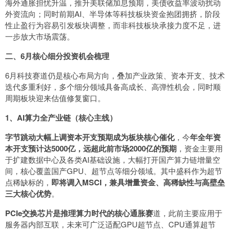
海外通胀担忧升温，推升美联储加息预期，美债收益率波动扰动
外资流向；同时前期AI、半导体等科技板块资金抱团拥挤，阶段
性止盈行为容易引发板块调整，而非科技板块承接力度不足，进
一步放大市场震荡。
二、6月核心细分投资机会梳理
6月科技赛道仍是核心布局方向，叠加产业政策、资本开支、技术
迭代多重利好，多个细分领域具备高成长、高弹性机会，同时顺
周期板块迎来估值修复窗口。
1、AI算力全产业链（核心主线）
字节跳动大幅上调资本开支预期成为板块核心催化
，今
年全年资
本开支预计达5000亿，远超此前市场2000亿的预期
，资金主要用
于扩建数据中心及各类AI基础设施，大幅打开国产算力链增量空
间，核心覆盖国产GPU、超节点等细分领域。其中盛科作为超节
点稀缺标的，
即将调入MSCI，兼具增量资金、高稀缺性与高壁垒
三大核心优势
。
PCIe交换芯片是推理算力时代的核心通胀赛
道，此前主要应用于
服务器内部互联，未来可广泛适配GPU超节点、CPU通算超节