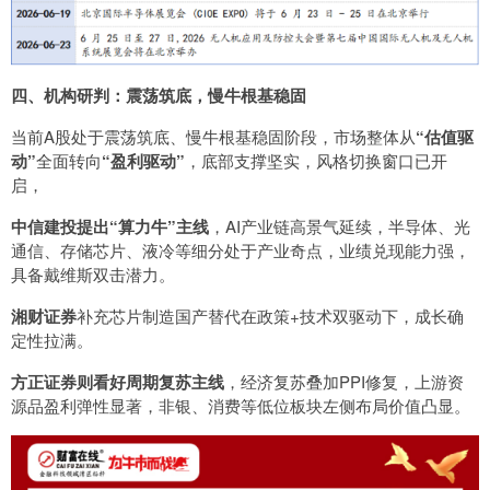
四、机构研判：震荡筑底，慢牛根基稳固
当前A股处于震荡筑底、慢牛根基稳固阶段，市场整体从
“估值驱
动”
全面转向
“盈利驱动”
，底部支撑坚实，风格切换窗口已开
启，
中信建投提出“算力牛”主线
，AI产业链高景气延续，半导体、光
通信、存储芯片、液冷等细分处于产业奇点，业绩兑现能力强，
具备戴维斯双击潜力。
湘财证券
补充芯片制造国产替代在政策+技术双驱动下，成长确
定性拉满。
方正证券则看好周期复苏主线
，经济复苏叠加PPI修复，上游资
源品盈利弹性显著，非银、消费等低位板块左侧布局价值凸显。