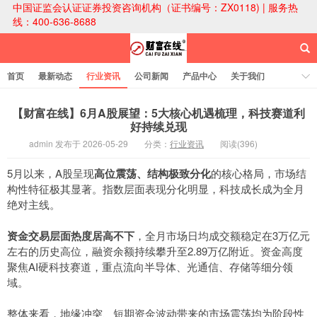
中国证监会认证证券投资咨询机构（证书编号：ZX0118) | 服务热
线：400-636-8688
首页
最新动态
行业资讯
公司新闻
产品中心
关于我们
财富论坛
【财富在线】6月A股展望：5大核心机遇梳理，科技赛道利
好持续兑现
admin 发布于 2026-05-29
分类：
行业资讯
阅读(396)
财富在线科技
5月以来，A股呈现
高位震荡、结构极致分化
的核心格局，市场结
构性特征极其显著。指数层面表现分化明显，科技成长成为全月
绝对主线。
资金交易层面热度居高不下
，全月市场日均成交额稳定在3万亿元
左右的历史高位，融资余额持续攀升至2.89万亿附近。资金高度
聚焦AI硬科技赛道，重点流向半导体、光通信、存储等细分领
域。
整体来看，地缘冲突、短期资金波动带来的市场震荡均为阶段性