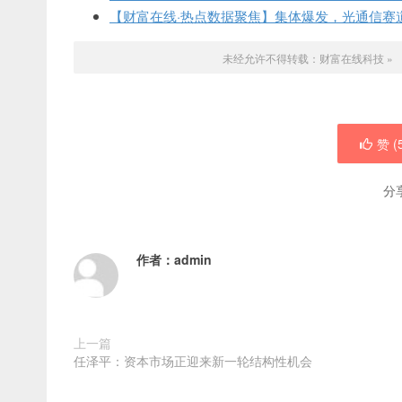
【财富在线·热点数据聚焦】集体爆发，光通信赛
未经允许不得转载：
财富在线科技
»
赞 (
分
作者：
admin
上一篇
任泽平：资本市场正迎来新一轮结构性机会