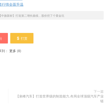
道行情全面升温
【中旗新材】打造第二增长曲线，股价挖了个黄金坑
5
)
打赏
享到：
更多
(
0
)
下一篇
【泉峰汽车】打造世界级的制造能力,布局全球顶级汽车产业
链