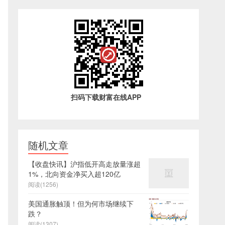
扫码下载财富在线APP
随机文章
【收盘快讯】沪指低开高走放量涨超
1%，北向资金净买入超120亿
阅读(1256)
美国通胀触顶！但为何市场继续下
跌？
阅读(1307)