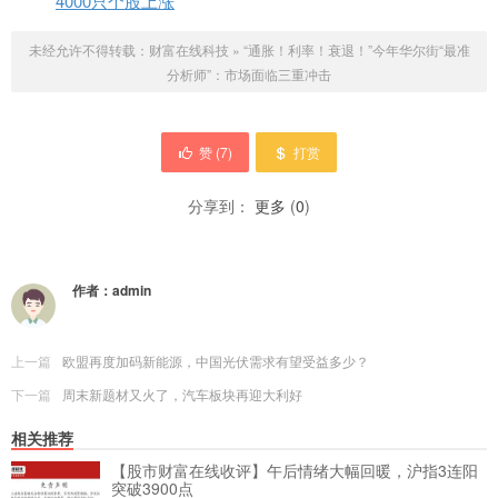
4000只个股上涨
未经允许不得转载：
财富在线科技
»
“通胀！利率！衰退！”今年华尔街“最准
分析师”：市场面临三重冲击
赞 (
7
)
打赏
分享到：
更多
(
0
)
作者：
admin
上一篇
欧盟再度加码新能源，中国光伏需求有望受益多少？
下一篇
周末新题材又火了，汽车板块再迎大利好
相关推荐
【股市财富在线收评】午后情绪大幅回暖，沪指3连阳
突破3900点