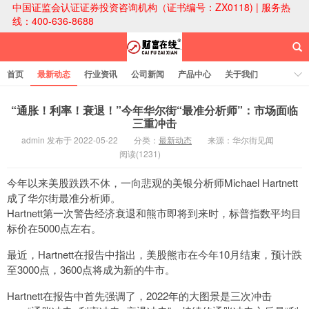
中国证监会认证证券投资咨询机构（证书编号：ZX0118) | 服务热
线：400-636-8688
首页
最新动态
行业资讯
公司新闻
产品中心
关于我们
财富论坛
“通胀！利率！衰退！”今年华尔街“最准分析师”：市场面临
三重冲击
admin 发布于 2022-05-22
分类：
最新动态
来源：华尔街见闻
财富在线科技
阅读(1231)
今年以来美股跌跌不休，一向悲观的美银分析师Michael Hartnett
成了华尔街最准分析师。
Hartnett第一次警告经济衰退和熊市即将到来时，标普指数平均目
标价在5000点左右。
最近，Hartnett在报告中指出，美股熊市在今年10月结束，预计跌
至3000点，3600点将成为新的牛市。
Hartnett在报告中首先强调了，2022年的大图景是三次冲击