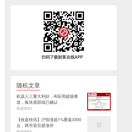
扫码下载财富在线APP
随机文章
机器人三重大利好，AI应用超级赛
道，板块底部或已确认
阅读(832)
【收盘快讯】沪指涨超1%重返3300
点，两市迎百股涨停
阅读(893)