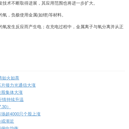
发技术不断取得进展，其应用范围也将进一步扩大。
氧，负极使用金属(如锂)等材料。
的氧发生反应而产生电；在充电过程中，金属离子与氧分离并从正
情如火如荼
芯片接力光通信大涨
技股集体大涨
行情持续升温
.30）
超4000只个股上涨
会或渐近
能偏向均衡