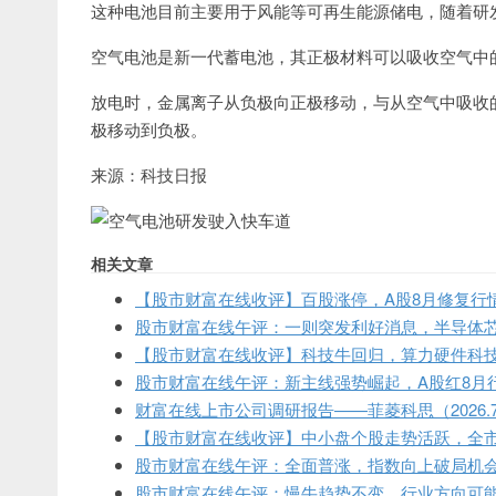
这种电池目前主要用于风能等可再生能源储电，随着研
空气电池是新一代蓄电池，其正极材料可以吸收空气中的
放电时，金属离子从负极向正极移动，与从空气中吸收
极移动到负极。
来源：科技日报
相关文章
【股市财富在线收评】百股涨停，A股8月修复行
股市财富在线午评：一则突发利好消息，半导体
【股市财富在线收评】科技牛回归，算力硬件科
股市财富在线午评：新主线强势崛起，A股红8月
财富在线上市公司调研报告——菲菱科思（2026.7
【股市财富在线收评】中小盘个股走势活跃，全市场
股市财富在线午评：全面普涨，指数向上破局机
股市财富在线午评：慢牛趋势不变，行业方向可