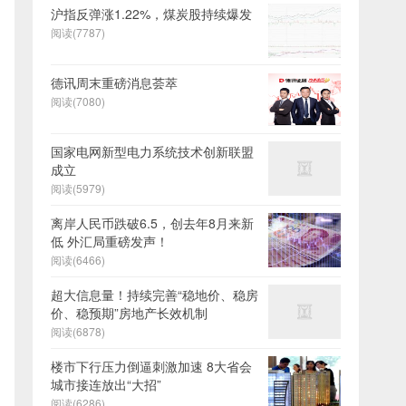
沪指反弹涨1.22%，煤炭股持续爆发
阅读(7787)
德讯周末重磅消息荟萃
阅读(7080)
国家电网新型电力系统技术创新联盟
成立
阅读(5979)
离岸人民币跌破6.5，创去年8月来新
低 外汇局重磅发声！
阅读(6466)
超大信息量！持续完善“稳地价、稳房
价、稳预期”房地产长效机制
阅读(6878)
楼市下行压力倒逼刺激加速 8大省会
城市接连放出“大招”
阅读(6286)