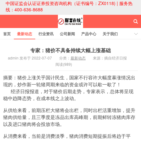
中国证监会认证证券投资咨询机构（证书编号：ZX0118) | 服务热
线：400-636-8688
首页
最新动态
行业资讯
公司新闻
产品中心
关于我们
财富论坛
专家：猪价不具备持续大幅上涨基础
admin 发布于 2022-07-07
分类：
最新动态
来源：摘自经济日报
阅读(989)
财富在线科技
摘要：猪价上涨关乎国计民生，国家不行容许大幅度暴涨情况出
现的，炒作新一轮猪周期来临的资金或许可以歇一歇了！
经济日报报道，对于猪价后期走势，专家表示，总体将呈现
稳中趋降态势，在成本线之上波动。
从供给来看，前期压栏大猪将会出栏，同时出栏活重增加，提升
猪肉供给量，且三季度是冻品出库高峰期，前期鲜转冻猪肉库存
以及进口猪肉将会投放市场。
从消费来看，当前是消费淡季，猪肉消费短期提振后将趋于平