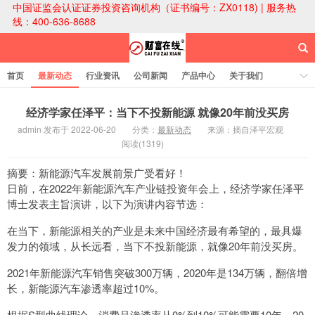
中国证监会认证证券投资咨询机构（证书编号：ZX0118) | 服务热
线：400-636-8688
首页
最新动态
行业资讯
公司新闻
产品中心
关于我们
财富论坛
经济学家任泽平：当下不投新能源 就像20年前没买房
admin 发布于 2022-06-20
分类：
最新动态
来源：摘自泽平宏观
阅读(1319)
财富在线科技
摘要：新能源汽车发展前景广受看好！
日前，在2022年新能源汽车产业链投资年会上，经济学家任泽平
博士发表主旨演讲，以下为演讲内容节选：
在当下，新能源相关的产业是未来中国经济最有希望的，最具爆
发力的领域，从长远看，当下不投新能源，就像20年前没买房。
2021年新能源汽车销售突破300万辆，2020年是134万辆，翻倍增
长，新能源汽车渗透率超过10%。
根据S型曲线理论，消费品渗透率从0%到10%可能需要10年、20