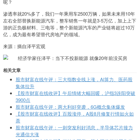
呢？
渗透率就20%多了，我们一年乘用车2500万辆，如果未来用10年
左右全部替换新能源汽车，整车销售一年就是3-5万亿，加上上下
游的正负极材料、三电等，整个新能源汽车的产业链将超过10万
亿，成为最有希望替代房地产的领域。
来源：摘自泽平宏观
相关文章
股市财富在线午评：三大指数全线上涨，AI算力、医药股
集体拉升
【股市财富在线收评】午后情绪大幅回暖，沪指3连阳突破
3900点
股市财富在线午评：两大利好突袭，6G概念集体爆发
【股市财富在线收评】百股涨停，A股8月修复行情如火如
荼
股市财富在线午评：一则突发利好消息，半导体芯片接力
光通信大涨