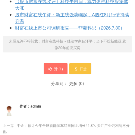
【股市财富在线收评】科技牛回归，算力硬件科技股集体
大涨
股市财富在线午评：新主线强势崛起，A股红8月行情持续
升温
财富在线上市公司调研报告——菲菱科思（2026.7.30）
未经允许不得转载：
财富在线科技
»
经济学家任泽平：当下不投新能源 就
像20年前没买房
赞 (
1
)
打赏
分享到：
更多
(
0
)
作者：
admin
上一篇
中金：预计今年全球新能源车销量同比增长41.8% 关注产业链利润再分
配