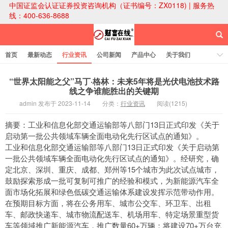
中国证监会认证证券投资咨询机构（证书编号：ZX0118) | 服务热
线：400-636-8688
首页
最新动态
行业资讯
公司新闻
产品中心
关于我们
财富论坛
“世界太阳能之父”马丁·格林：未来5年将是光伏电池技术路
线之争谁能胜出的关键期
admin 发布于 2023-11-14
分类：
行业资讯
阅读(1215)
财富在线科技
摘要：工业和信息化部交通运输部等八部门13日正式印发《关于
启动第一批公共领域车辆全面电动化先行区试点的通知》。
工业和信息化部交通运输部等八部门13日正式印发《关于启动第
一批公共领域车辆全面电动化先行区试点的通知》。经研究，确
定北京、深圳、重庆、成都、郑州等15个城市为此次试点城市，
鼓励探索形成一批可复制可推广的经验和模式，为新能源汽车全
面市场化拓展和绿色低碳交通运输体系建设发挥示范带动作用。
在预期目标方面，将在公务用车、城市公交车、环卫车、出租
车、邮政快递车、城市物流配送车、机场用车、特定场景重型货
车等领域推广新能源汽车，推广数量60+万辆；将建设70+万台充