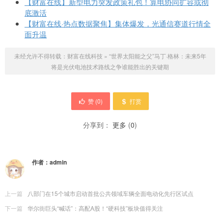
【财富在线】新型电力突发政策礼包！算电协同扩容或彻
底激活
【财富在线·热点数据聚焦】集体爆发，光通信赛道行情全
面升温
未经允许不得转载：
财富在线科技
»
“世界太阳能之父”马丁·格林：未来5年
将是光伏电池技术路线之争谁能胜出的关键期
赞 (
0
)
打赏
分享到：
更多
(
0
)
作者：
admin
上一篇
八部门在15个城市启动首批公共领域车辆全面电动化先行区试点
下一篇
华尔街巨头“喊话”：高配A股！“硬科技”板块值得关注