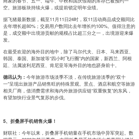
商家的春节、五一、端午、中秋和国庆假期的库存已被预约一
空。旅游板块持续火爆，或提前锁定明年业绩。
据飞猪最新数据，截至11月11日24时，双11活动商品成交额同比
去年增长超80%；交易用户数同比去年增长约100%。值得注意的
是，成交额中出境游贡献的规模占比超三分之一，出境游迎来爆
发。
在最受欢迎的海外目的地中，除了马尔代夫、日本、马来西亚、
韩国、泰国、新加坡等“四小时飞行圈”内的国家，新西兰、阿根
廷、法属波利尼西亚、肯尼亚等海外目的地也跻身前十。
德讯认为：
今年旅游市场淡季不淡，在传统旅游淡季的“双十
一”呈现出旅游产品销售旺的特殊景观。景点、酒店和航空等旅游
相关厂商，借消费需求和海内外旅游供应链“双重恢复”的东风，
有望加快行业景气复苏的步伐。
5、折叠屏手机销售火爆！
财联社：今年以来，折叠屏手机销量在手机市场中异军突起。数