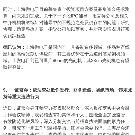
同时，上海微电子目前募集资金投资项目方案及募集资金需求测
算，尚未规划完成。关于下一阶段IPO辅导，报告称公司及相关
中介机构将继续针对辅导中的不规范之处及仍存在的问题，研究
协商，确定整改方案，指导公司加以落实，并对落实情况进行密
切跟踪检查。
德讯认为：
上海微电子是国内唯一具备制造多领域、多品种产线
应用的高端光刻机供应商，其主要优势在于后道封装光刻机领
域。上微电目前已可量产90nm的光刻机，其28nm光刻机也有望
取得突破。
9、 证监会：依法查处欺诈发行、财务造假、操纵市场、违规减
持等重大违法行为
近日，证监会召开稽查办案表彰奖励会，深入贯彻落实中央金融
工作会议精神，表彰稽查有功集体和个人，围绕全面加强监管、
有效防范化解风险，深入分析交流当前稽查执法面临的形势任
务，研究下一步工作思路和举措。证监会党委书记、主席易会满
出席会议并发表讲话。党委委员、副主席李超，中央纪委国家监