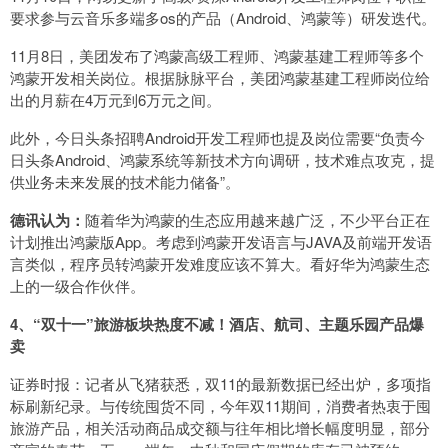
要求参与云音乐多端多os的产品（Android、鸿蒙等）研发迭代。
11月8日，美团发布了鸿蒙高级工程师、鸿蒙基建工程师等多个
鸿蒙开发相关岗位。根据脉脉平台，美团鸿蒙基建工程师岗位给
出的月薪在4万元到6万元之间。
此外，今日头条招聘Android开发工程师也提及岗位需要“负责今
日头条Android、鸿蒙系统等新技术方向调研，技术难点攻克，提
供业务未来发展的技术能力储备”。
德讯认为
：
随着华为鸿蒙的生态应用越来越广泛，不少平台正在
计划推出鸿蒙版App。考虑到鸿蒙开发语言与JAVA及前端开发语
言类似，程序员转鸿蒙开发难度应该不算大。看好华为鸿蒙生态
上的一级合作伙伴。
4、“双十一”旅游板块热度不减！酒店、航司、主题乐园产品爆
卖
证券时报：记者从飞猪获悉，双11的最新数据已经出炉，多项指
标刷新纪录。与传统囤货不同，今年双11期间，消费者热衷于囤
旅游产品，相关活动商品成交额与往年相比增长幅度明显，部分