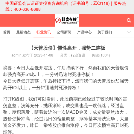
中国证监会认证证券投资咨询机构（证书编号：ZX0118) | 服务热
线：400-636-8688
首页
最新动态
行业资讯
公司新闻
产品中心
关于我们
财富论坛
【天普股份】惯性高开，强势二连板
admin 发布于 2023-11-08
分类：
行业资讯
阅读(1004)
财富在线科技
摘要：今日大盘低开震荡，午后持续下行，然而我们的天普股份
却强势高开5%以上，一分钟迅速封死涨停板！
今日大盘低开震荡，午后持续下行，然而我们的天普股份却强势
高开5%以上，一分钟迅速封死涨停板！
打开K线图，我们可以看到，此股前期已经经过了较长时间的震
荡盘整，洗筹充分，抛压渐轻，成交量也是一度低迷，经过盘
整，厚积薄发，随着最近的一次MACD金叉，成交量突然放大，
股价强势冲高，经过几日的缩量调整，浮筹基本清洗完毕，大量
资金齐发力，昨日一举将股价推向涨停，今日再次惯性高开封死
涨停。