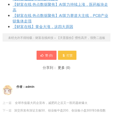
【财富在线·热点数据聚焦】AI算力持续上涨，医药板块走
高
【财富在线·热点数据聚焦】AI算力赛道大主线，PCB产业
链集体走强
【财富在线】黄金大涨，这四大原因
未经允许不得转载：
财富在线科技
»
【天普股份】惯性高开，强势二连板
赞 (
0
)
打赏
分享到：
更多
(
0
)
作者：
admin
上一篇
全球市值最大药企宣布，减肥药之后又一医药题材爆火
下一篇
深交所发布深证主板50、创业板中盘200、创业板小盘300等3条指数