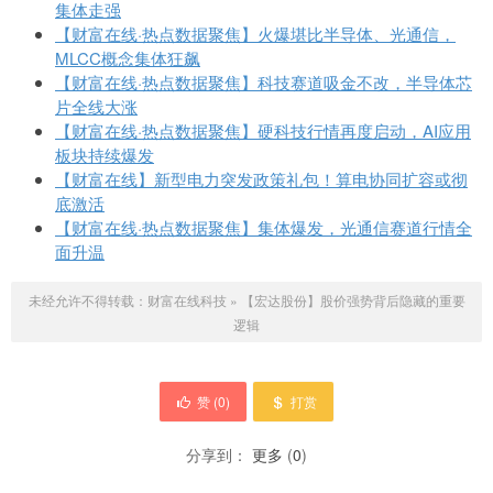
集体走强
【财富在线·热点数据聚焦】火爆堪比半导体、光通信，
MLCC概念集体狂飙
【财富在线·热点数据聚焦】科技赛道吸金不改，半导体芯
片全线大涨
【财富在线·热点数据聚焦】硬科技行情再度启动，AI应用
板块持续爆发
【财富在线】新型电力突发政策礼包！算电协同扩容或彻
底激活
【财富在线·热点数据聚焦】集体爆发，光通信赛道行情全
面升温
未经允许不得转载：
财富在线科技
»
【宏达股份】股价强势背后隐藏的重要
逻辑
赞 (
0
)
打赏
分享到：
更多
(
0
)