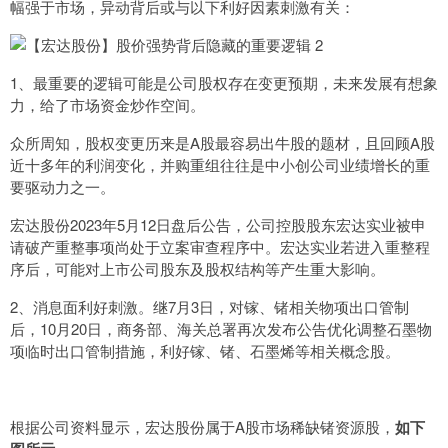
幅强于市场，异动背后或与以下利好因素刺激有关：
1、最重要的逻辑可能是公司股权存在变更预期，未来发展有想象
力，给了市场资金炒作空间。
众所周知，股权变更历来是A股最容易出牛股的题材，且回顾A股
近十多年的利润变化，并购重组往往是中小创公司业绩增长的重
要驱动力之一。
宏达股份2023年5月12日盘后公告，公司控股股东宏达实业被申
请破产重整事项尚处于立案审查程序中。宏达实业若进入重整程
序后，可能对上市公司股东及股权结构等产生重大影响。
2、消息面利好刺激。继7月3日，对镓、锗相关物项出口管制
后，10月20日，商务部、海关总署再次发布公告优化调整石墨物
项临时出口管制措施，利好镓、锗、石墨烯等相关概念股。
根据公司资料显示，宏达股份属于A股市场稀缺锗资源股，
如下