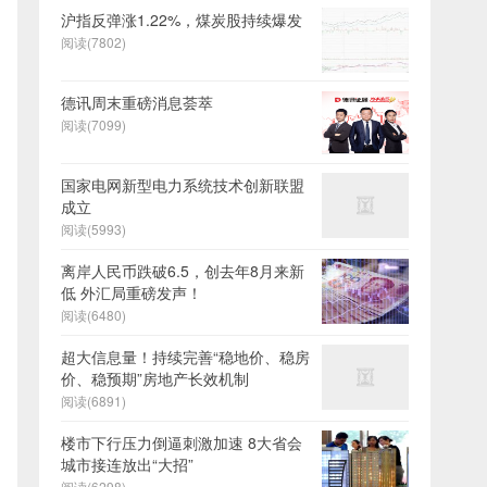
沪指反弹涨1.22%，煤炭股持续爆发
阅读(7802)
德讯周末重磅消息荟萃
阅读(7099)
国家电网新型电力系统技术创新联盟
成立
阅读(5993)
离岸人民币跌破6.5，创去年8月来新
低 外汇局重磅发声！
阅读(6480)
超大信息量！持续完善“稳地价、稳房
价、稳预期”房地产长效机制
阅读(6891)
楼市下行压力倒逼刺激加速 8大省会
城市接连放出“大招”
阅读(6298)