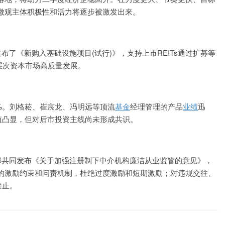
微观主体积极性和活力将逐步被激发出来。
布了《新购入基础设施项目(试行)》，支持上市REITs通过扩募等
多层次资本市场高质量发展。
0%。刘格菘、崔宸龙、冯明远等顶流
基金
经理管理的产品
业绩
迅
值凸显，但对后市投资主线尚未形成共识。
部共同发布《关于加强注册制下中介机构廉洁从业监管的意见》，
的激励约束和问责机制，杜绝过度激励和短期激励；对违规交往、
禁止。