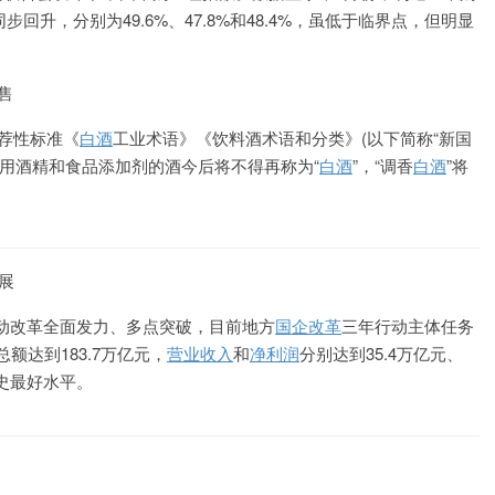
步回升，分别为49.6%、47.8%和48.4%，虽低于临界点，但明显
售
推荐性标准《
白酒
工业术语》《饮料酒术语和分类》(以下简称“新国
食用酒精和食品添加剂的酒今后将不得再称为“
白酒
”，“调香
白酒
”将
展
动改革全面发力、多点突破，目前地方
国企改革
三年行动主体任务
额达到183.7万亿元，
营业收入
和
净利润
分别达到35.4万亿元、
历史最好水平。