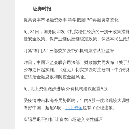
证券时报
提高资本市场融资效率 科学把握IPO再融资常态化
5月31日，国务院印发《扎实稳住经济的一揽子政策措
源安全政策、保产业链供应链稳定政策、保基本民生政
盯紧“看门人” 三部委加强中介机构廉洁从业监管
昨日，中国证监会联合司法部、财政部共同发布《关于加
公布之日起实施。《意见》切实加强对注册制下中介机
进惩治金融腐败和防控金融风险。
5月北上资金跑步进场 外资机构建议配置A股
受疫情冲击和海外局势影响，年内A股一度出现较大调
看好中国、超配A股，
北上资金
也有了企稳迹象。
应退尽退不打折 让资本市场进入良性循环