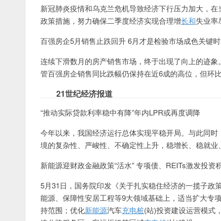
新冠肺炎疫情和乌克兰危机导致经济下行压力加大，在
政策措施，努力确保二季度经济实现合理增
长和
失业率
百强房企5月销售止跌回升 6月才是检验市场成色关键时
连续下滑数月的房产销售市场，终于出现了向上的迹象。
管百强房企销售同比跌幅仍保持在近6成的高位，但环比
21世纪经济报道
“推动实际贷款利率稳中有降”年内LPR或再度调降
今年以来，我国经济运行总体实现平稳开局。与此同时
境的复杂性、严峻性、不确定性上升，稳增长、稳就业
新能源迎财政金融政策“活水” 专项债、REITs激发投资
5月31日，国务院印发《关于扎实稳住经济的一揽子政
能源、保障性安居工程等9大领域基础上，适当扩大专
持范围；优化
新能源
汽车
充电桩
(站)投资建设运营模