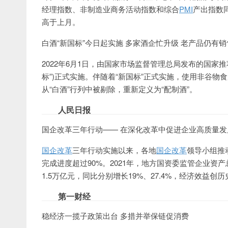
经理指数、非制造业商务活动指数和综合
PMI
产出指数同
高于上月。
白酒“新国标”今日起实施 多家酒企忙升级 老产品仍有销
2022年6月1日，由国家市场监督管理总局发布的国家
标”)正式实施。伴随着“新国标”正式实施，使用非谷物
从“白酒”行列中被剔除，重新定义为“配制酒”。
人民日报
国企改革三年行动—— 在深化改革中促进企业高质量发
国企改革
三年行动实施以来，各地
国企改革
领导小组推
完成进度超过90%。2021年，地方国资委监管企业资产总
1.5万亿元，同比分别增长19%、27.4%，经济效益创
第一财经
稳经济一揽子政策出台 多措并举保链促消费