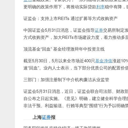
更明确的政策作用下，将推动实际贷款
利率
稳中有降，
证监会：支持上市REITs 通过扩募等方式收购资产
中国证监会5月31日消息，证监会指导
证券
交易所制定发
方式收购资产，加大REITs市场建设力度，着力推动
顶流基金“回血” 基金经理激辩年中投资主线
截至5月30日，5月以来全市场近400只
基金净值
涨超1
速“回血”。业内人士表示，当下部分优质公司的配置价
三部门：加强注册制下中介机构廉洁从业监管
证监会5月31日消息，近日，证监会联合司法部、财政
自公布之日起实施。《意见》明确，建立健全科学合理
非法干预、利益输送、行贿等典型“围猎”行为予以明确
上海
证券
报
国务院印发扎实稳住经济一揽子政策措施