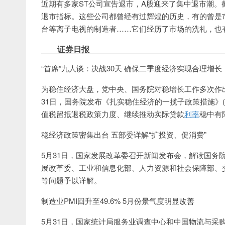
近期有多家ST公司宣告退市，A股迎来了集中退市潮。
退市指标。这些公司都曾经有过辉煌的历史，有的曾是
台等离子电视的制造者……它们经历了市场的洗礼，也
证券日报
“首席”九人谈：决战30天 确保二季度经济实现合理增长
为稳住经济大盘，党中央、国务院对稳增长工作多次作
31日，国务院发布《扎实稳住经济的一揽子政策措施》(
值税留抵退税政策力度、继续推动实际贷款
利率
稳中有
稳经济政策密集出台 五部委详解“扩投资、促消费”
5月31日，国家发展改革委召开新闻发布会，解读国务
展改革委、工业和信息化部、人力资源和社会保障部、
等问题予以详解。
制造业PMI回升至49.6% 5月份景气度明显改善
5月31日，国家统计局服务业调查中心和中国物流与采