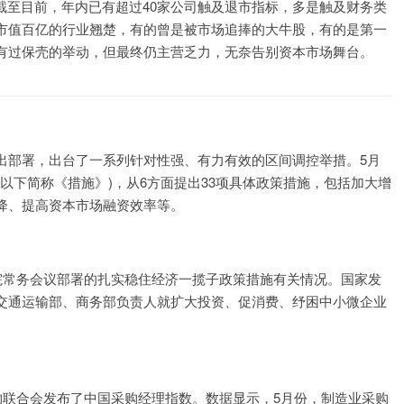
截至目前，年内已有超过40家公司触及退市指标，多是触及财务类
市值百亿的行业翘楚，有的曾是被市场追捧的大牛股，有的是第一
有过保壳的举动，但最终仍主营乏力，无奈告别资本市场舞台。
出部署，出台了一系列针对性强、有力有效的区间调控举措。5月
以下简称《措施》)，从6方面提出33项具体政策措施，包括加大增
降、提高资本市场融资效率等。
院常务会议部署的扎实稳住经济一揽子政策措施有关情况。国家发
交通运输部、商务部负责人就扩大投资、促消费、纾困中小微企业
购联合会发布了中国采购经理指数。数据显示，5月份，制造业采购