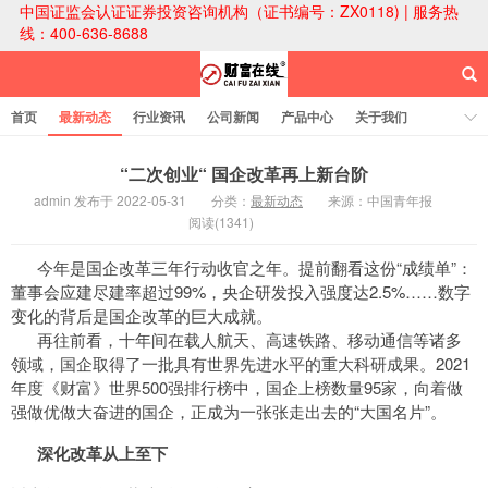
中国证监会认证证券投资咨询机构（证书编号：ZX0118) | 服务热
线：400-636-8688
首页
最新动态
行业资讯
公司新闻
产品中心
关于我们
财富论坛
“二次创业“ 国企改革再上新台阶
admin 发布于 2022-05-31
分类：
最新动态
来源：中国青年报
阅读(1341)
财富在线科技
今年是国企改革三年行动收官之年。提前翻看这份“成绩单”：
董事会应建尽建率超过99%，央企研发投入强度达2.5%……数字
变化的背后是国企改革的巨大成就。
再往前看，十年间在载人航天、高速铁路、移动通信等诸多
领域，国企取得了一批具有世界先进水平的重大科研成果。2021
年度《财富》世界500强排行榜中，国企上榜数量95家，向着做
强做优做大奋进的国企，正成为一张张走出去的“大国名片”。
深化改革从上至下