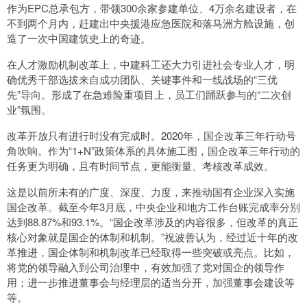
作为EPC总承包方，带领300余家参建单位、4万余名建设者，在
不到两个月内，赶建出中央援港应急医院和落马洲方舱设施，创
造了一次中国建筑史上的奇迹。
在人才激励机制改革上，中建科工还大力引进社会专业人才，明
确优秀干部选拔来自成功团队、关键事件和一线战场的“三优
先”导向。形成了在急难险重项目上，员工们踊跃参与的“二次创
业”氛围。
改革开放只有进行时没有完成时。2020年，国企改革三年行动号
角吹响。作为“1+N”政策体系的具体施工图，国企改革三年行动的
任务更为明确，且有时间节点，更能衡量、考核改革成效。
这是以前所未有的广度、深度、力度，来推动国有企业深入实施
国企改革。截至今年3月底，中央企业和地方工作台账完成率分别
达到88.87%和93.1%。“国企改革涉及的内容很多，但改革的真正
核心对象就是国企的体制和机制。”祝波善认为，经过近十年的改
革推进，国企体制和机制改革已经取得一些突破或亮点。比如，
将党的领导融入到公司治理中，有效加强了党对国企的领导作
用；进一步推进董事会与经理层的适当分开，加强董事会建设等
等。