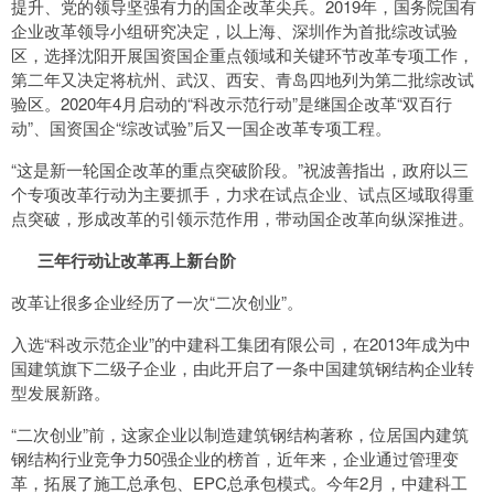
提升、党的领导坚强有力的国企改革尖兵。2019年，国务院国有
企业改革领导小组研究决定，以上海、深圳作为首批综改试验
区，选择沈阳开展国资国企重点领域和关键环节改革专项工作，
第二年又决定将杭州、武汉、西安、青岛四地列为第二批综改试
验区。2020年4月启动的“科改示范行动”是继国企改革“双百行
动”、国资国企“综改试验”后又一国企改革专项工程。
“这是新一轮国企改革的重点突破阶段。”祝波善指出，政府以三
个专项改革行动为主要抓手，力求在试点企业、试点区域取得重
点突破，形成改革的引领示范作用，带动国企改革向纵深推进。
三年行动让改革再上新台阶
改革让很多企业经历了一次“二次创业”。
入选“科改示范企业”的中建科工集团有限公司，在2013年成为中
国建筑旗下二级子企业，由此开启了一条中国建筑钢结构企业转
型发展新路。
“二次创业”前，这家企业以制造建筑钢结构著称，位居国内建筑
钢结构行业竞争力50强企业的榜首，近年来，企业通过管理变
革，拓展了施工总承包、EPC总承包模式。今年2月，中建科工