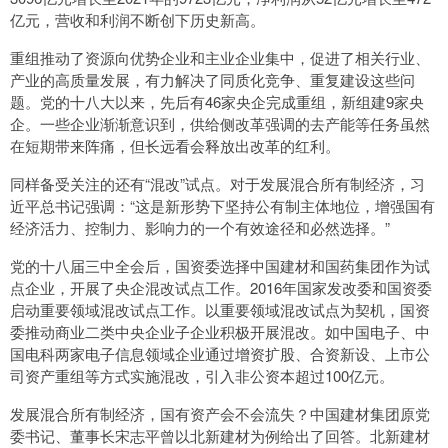
亿元，营收和利润不断创下历史新高。
重组推动了资源向优势企业和主业企业集中，促进了相关行业、
产业的高质量发展，有力解决了同质化竞争、重复建设这些问
题。党的十八大以来，先后有46家央企完成重组，新组建9家央
企。一些企业渐渐意识到，供给侧改革强调的去产能等任务虽然
在短期带来阵痛，但长远看会释放出改革的红利。
同样备受关注的还有“混改”试点。对于发展混合所有制经济，习
近平总书记强调：“这是新形势下坚持公有制主体地位，增强国有
经济活力、控制力、影响力的一个有效途径和必然选择。”
党的十八届三中全会后，国资委选择中国建材和国药集团作为试
点企业，开展了央企混改试点工作。2016年国家发改委和国资委
启动重要领域混改试点工作。以重要领域混改试点为契机，国资
委推动商业二类中央企业子企业积极开展混改。如中国电子、中
国电科两家电子信息领域企业通过增资扩股、合资新设、上市公
司资产重组等方式实施混改，引入非公资本超过100亿元。
发展混合所有制经济，国有资产会不会流失？中国建材集团原党
委书记、董事长宋志平曾以北新建材为例给出了回答。北新建材