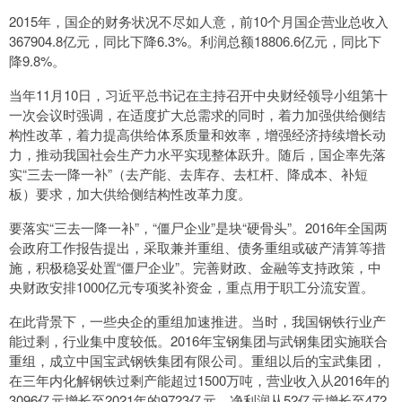
2015年，国企的财务状况不尽如人意，前10个月国企营业总收入
367904.8亿元，同比下降6.3%。利润总额18806.6亿元，同比下
降9.8%。
当年11月10日，习近平总书记在主持召开中央财经领导小组第十
一次会议时强调，在适度扩大总需求的同时，着力加强供给侧结
构性改革，着力提高供给体系质量和效率，增强经济持续增长动
力，推动我国社会生产力水平实现整体跃升。随后，国企率先落
实“三去一降一补”（去产能、去库存、去杠杆、降成本、补短
板）要求，加大供给侧结构性改革力度。
要落实“三去一降一补”，“僵尸企业”是块“硬骨头”。2016年全国两
会政府工作报告提出，采取兼并重组、债务重组或破产清算等措
施，积极稳妥处置“僵尸企业”。完善财政、金融等支持政策，中
央财政安排1000亿元专项奖补资金，重点用于职工分流安置。
在此背景下，一些央企的重组加速推进。当时，我国钢铁行业产
能过剩，行业集中度较低。2016年宝钢集团与武钢集团实施联合
重组，成立中国宝武钢铁集团有限公司。重组以后的宝武集团，
在三年内化解钢铁过剩产能超过1500万吨，营业收入从2016年的
3096亿元增长至2021年的9723亿元，净利润从52亿元增长至472