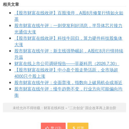
相关文章
【股市财富在线收评】百股涨停，A股8月修复行情如火如
荼
股市财富在线午评：一则突发利好消息，半导体芯片接力
光通信大涨
【股市财富在线收评】科技牛回归，算力硬件科技股集体
大涨
股市财富在线午评：新主线强势崛起，A股红8月行情持续
升温
财富在线上市公司调研报告——菲菱科思（2026.7.30）
【股市财富在线收评】中小盘个股走势活跃，全市场超
4000只个股上涨
股市财富在线午评：全面普涨，指数向上破局机会或渐近
股市财富在线午评：慢牛趋势不变，行业方向可能偏向均
衡
未经允许不得转载：
财富在线科技
»
“二次创业“ 国企改革再上新台阶
赞 (
13
)
打赏