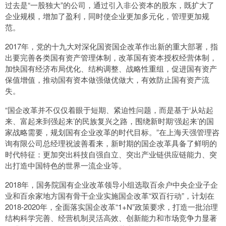
过去是“一股独大”的公司，通过引入非公资本的股东，既扩大了
企业规模，增加了盈利，同时使企业更加多元化，管理更加规
范。
2017年，党的十九大对深化国资国企改革作出新的重大部署，指
出要完善各类国有资产管理体制，改革国有资本授权经营体制，
加快国有经济布局优化、结构调整、战略性重组，促进国有资产
保值增值，推动国有资本做强做优做大，有效防止国有资产流
失。
“国企改革并不仅仅着眼于短期、紧迫性问题，而是基于‘从站起
来、富起来到强起来’的民族复兴之路，围绕新时期‘强起来’的国
家战略需要，规划国有企业改革的时代目标。”在上海天强管理咨
询有限公司总经理祝波善看来，新时期的国企改革具备了鲜明的
时代特征：更加突出科技自强自立、突出产业链供应链能力、突
出打造中国特色的世界一流企业等。
2018年，国务院国有企业改革领导小组选取百余户中央企业子企
业和百余家地方国有骨干企业实施国企改革“双百行动”，计划在
2018-2020年，全面落实国企改革“1+N”政策要求，打造一批治理
结构科学完善、经营机制灵活高效、创新能力和市场竞争力显著