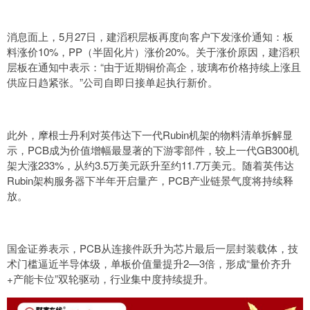
消息面上，5月27日，建滔积层板再度向客户下发涨价通知：板
料涨价10%，PP（半固化片）涨价20%。关于涨价原因，建滔积
层板在通知中表示：“由于近期铜价高企，玻璃布价格持续上涨且
供应日趋紧张。”公司自即日接单起执行新价。
此外，摩根士丹利对英伟达下一代Rubin机架的物料清单拆解显
示，PCB成为价值增幅最显著的下游零部件，较上一代GB300机
架大涨233%，从约3.5万美元跃升至约11.7万美元。随着英伟达
Rubin架构服务器下半年开启量产，PCB产业链景气度将持续释
放。
国金证券表示，PCB从连接件跃升为芯片最后一层封装载体，技
术门槛逼近半导体级，单板价值量提升2—3倍，形成“量价齐升
+产能卡位”双轮驱动，行业集中度持续提升。