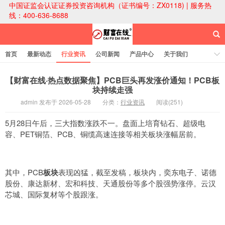
中国证监会认证证券投资咨询机构（证书编号：ZX0118) | 服务热
线：400-636-8688
首页
最新动态
行业资讯
公司新闻
产品中心
关于我们
财富论坛
【财富在线·热点数据聚焦】PCB巨头再发涨价通知！PCB板
块持续走强
admin 发布于 2026-05-28
分类：
行业资讯
阅读(251)
财富在线科技
5月28日午后，三大指数涨跌不一。盘面上培育钻石、超级电
容、PET铜箔、PCB、铜缆高速连接等相关板块涨幅居前。
其中，PCB
板块
表现凶猛，截至发稿，板块内，奕东电子、诺德
股份、康达新材、宏和科技、天通股份等多个股强势涨停。云汉
芯城、国际复材等个股跟涨。